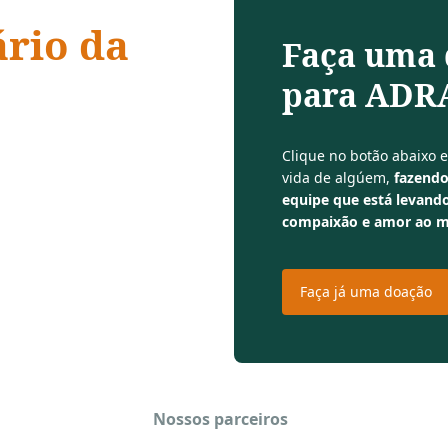
ário da
Faça uma
para ADRA
 compaixão,
Clique no botão abaixo 
vida de algúem,
fazendo
equipe que está levando
compaixão e amor ao 
Faça já uma doação
Nossos parceiros