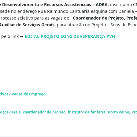
e Desenvolvimento e Recursos Assistenciais – ADRA,
inscrita no C
sede no endereço Rua Raimundo Cantuária esquina com Daniela – 
 processo seletivo para as vagas de
Coordenador de Projeto, Profe
Auxiliar de Serviços Gerais,
para atuação no Projeto – Sons de Espe
 pelo link ➜
EDITAL PROJETO SONS DE ESPERANÇA PVH
tivos / Vagas de Emprego
,
,
,
,
viços gerais
coordenador de projeto
instrutor de fanfarra
Porto Velho
Pr