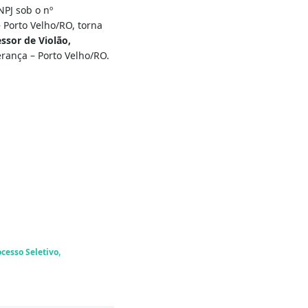
NPJ sob o nº
Porto Velho/RO, torna
ssor de Violão,
rança – Porto Velho/RO.
,
ocesso Seletivo