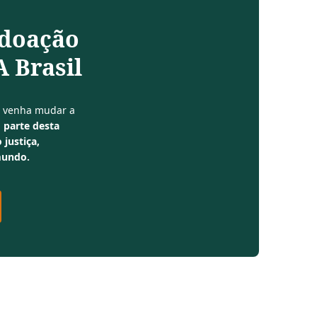
 doação
 Brasil
e venha mudar a
 parte desta
 justiça,
mundo.