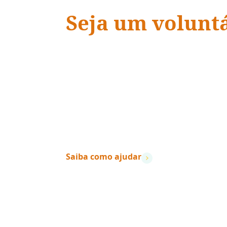
Seja um volunt
ADRA Brasil
“Quando a ação encontra a
vidas mudam.
”
– Dave Ramsey
Saiba como ajudar