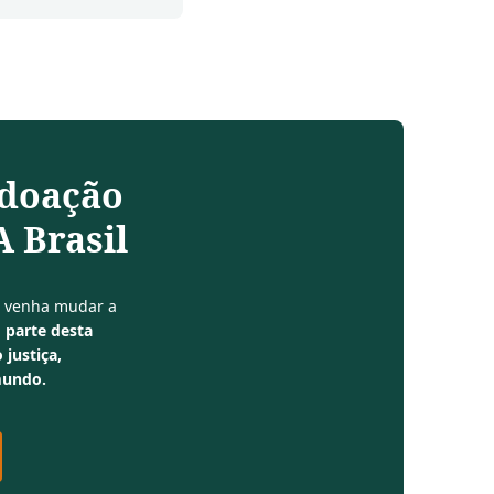
 doação
 Brasil
e venha mudar a
 parte desta
 justiça,
mundo.