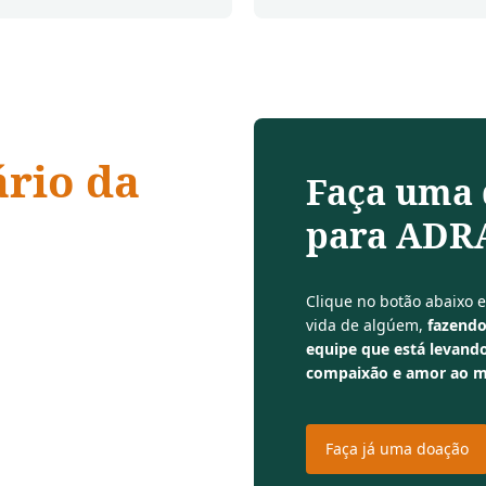
ário da
Faça uma
para ADRA
 compaixão,
Clique no botão abaixo 
vida de algúem,
fazendo
equipe que está levando
compaixão e amor ao 
Faça já uma doação