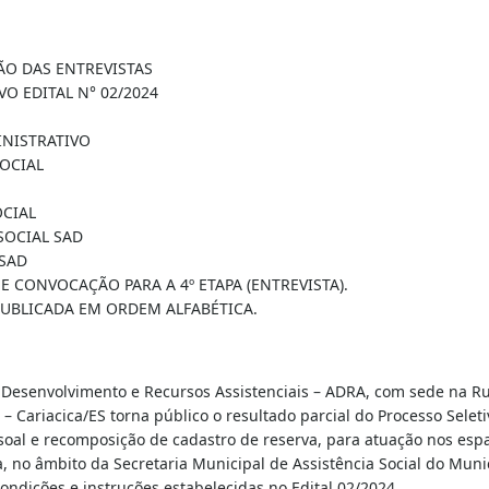
ÃO DAS ENTREVISTAS
VO EDITAL N° 02/2024
INISTRATIVO
SOCIAL
OCIAL
 SOCIAL SAD
 SAD
 E CONVOCAÇÃO PARA A 4º ETAPA (ENTREVISTA).
PUBLICADA EM ORDEM ALFABÉTICA.
 Desenvolvimento e Recursos Assistenciais – ADRA, com sede na R
– Cariacica/ES torna público o resultado parcial do Processo Seleti
soal e recomposição de cadastro de reserva, para atuação nos esp
a, no âmbito da Secretaria Municipal de Assistência Social do Muni
condições e instruções estabelecidas no Edital 02/2024.