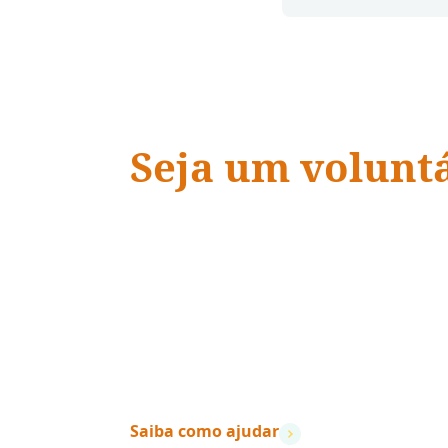
Seja um volunt
ADRA Brasil
“Quando a ação encontra a
vidas mudam.
”
– Dave Ramsey
Saiba como ajudar