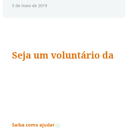
5 de maio de 2019
Seja um voluntário da
ADRA Brasil
“Quando a ação encontra a compaixão,
vidas
mudam.
”
– Dave Ramsey
Saiba como ajudar