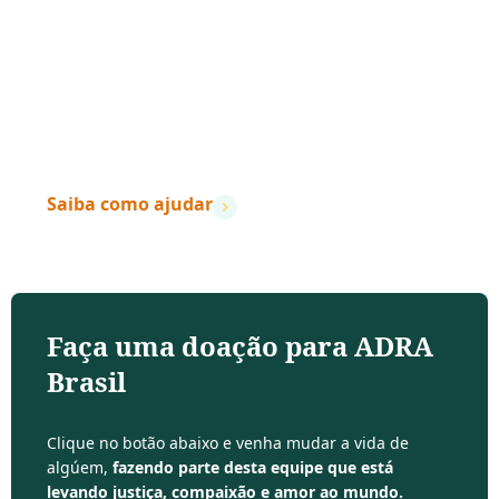
“Quando a ação encontra a compaixão,
vidas
mudam.
”
– Dave Ramsey
Saiba como ajudar
Faça uma doação para ADRA
Brasil
Clique no botão abaixo e venha mudar a vida de
algúem,
fazendo parte desta equipe que está
levando justiça, compaixão e amor ao mundo.