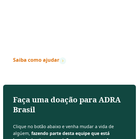
“Quando a ação encontra a compaixão,
vidas
mudam.
”
– Dave Ramsey
Saiba como ajudar
Faça uma doação para ADRA
Brasil
Clique no botão abaixo e venha mudar a vida de
algúem,
fazendo parte desta equipe que está