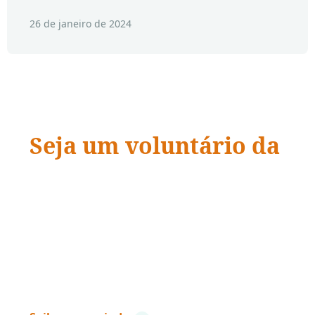
26 de janeiro de 2024
Seja um voluntário da
ADRA Brasil
“Quando a ação encontra a compaixão,
vidas
mudam.
”
– Dave Ramsey