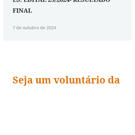
FINAL
7 de outubro de 2024
Seja um voluntário da
ADRA Brasil
“Quando a ação encontra a compaixão,
vidas
mudam.
”