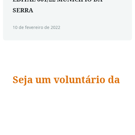
SERRA
10 de fevereiro de 2022
Seja um voluntário da
ADRA Brasil
“Quando a ação encontra a compaixão,
vidas
mudam.
”