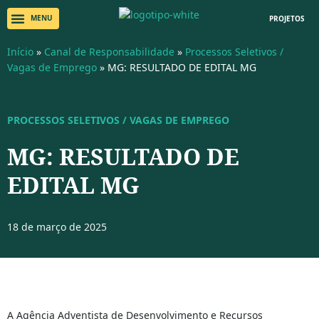
PROJETOS
Início
»
Canal de Responsabilidade
»
Processos Seletivos /
Vagas de Emprego
»
MG: RESULTADO DE EDITAL MG
PROCESSOS SELETIVOS / VAGAS DE EMPREGO
MG: RESULTADO DE
EDITAL MG
18 de março de 2025
A Agência Adventista de Desenvolvimento e Recursos