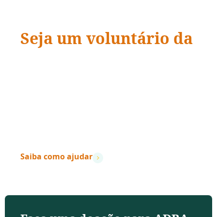
Seja um voluntário da
ADRA Brasil
“Quando a ação encontra a compaixão,
vidas
mudam.
”
– Dave Ramsey
Saiba como ajudar