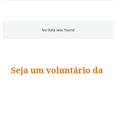
No data was found
Seja um voluntário da
ADRA Brasil
“Quando a ação encontra a compaixão,
vidas
mudam.
”