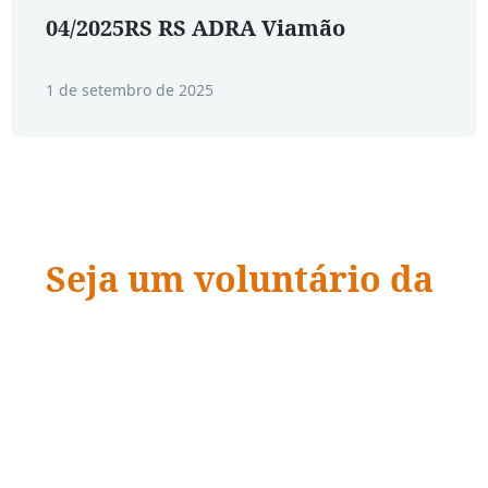
04/2025RS RS ADRA Viamão
1 de setembro de 2025
Seja um voluntário da
ADRA Brasil
“Quando a ação encontra a compaixão,
vidas
mudam.
”
– Dave Ramsey