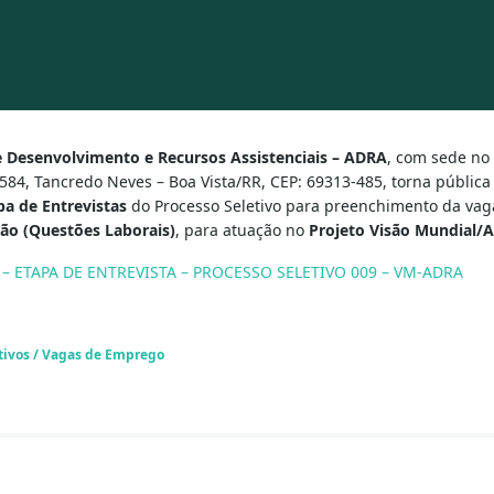
e Desenvolvimento e Recursos Assistenciais – ADRA
, com sede no
84, Tancredo Neves – Boa Vista/RR, CEP: 69313-485, torna pública
pa de Entrevistas
do Processo Seletivo para preenchimento da vag
ção (Questões Laborais)
, para atuação no
Projeto Visão Mundial/A
 – ETAPA DE ENTREVISTA – PROCESSO SELETIVO 009 – VM-ADRA
tivos / Vagas de Emprego