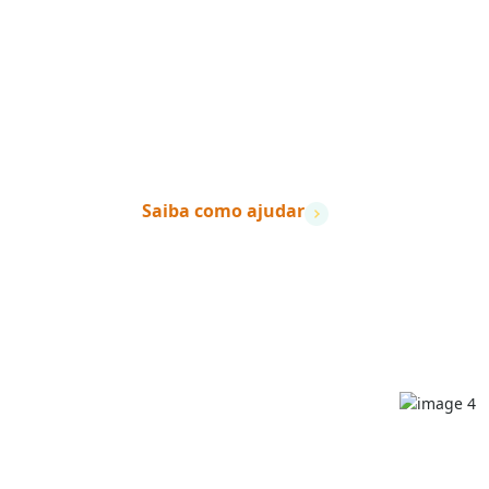
“Quando a ação encontra a
vidas mudam.
”
– Dave Ramsey
Saiba como ajudar