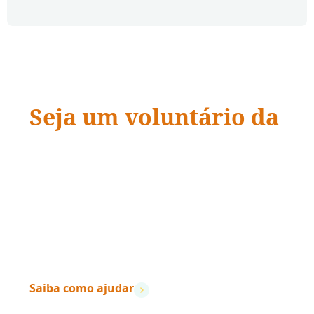
Seja um voluntário da
ADRA Brasil
“Quando a ação encontra a compaixão,
vidas
mudam.
”
– Dave Ramsey
Saiba como ajudar