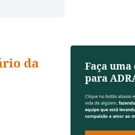
ário da
Faça uma
para ADRA
 compaixão,
Clique no botão abaixo 
vida de algúem,
fazendo
equipe que está levando
compaixão e amor ao 