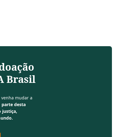
 doação
 Brasil
e venha mudar a
 parte desta
 justiça,
mundo.