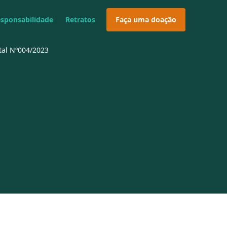
esponsabilidade
Retratos
Faça uma doação
ital Nº004/2023