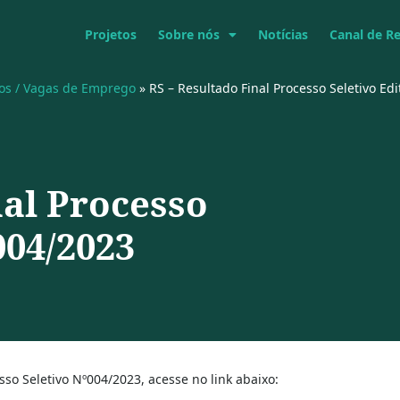
Projetos
Sobre nós
Notícias
Canal de R
vos / Vagas de Emprego
»
RS – Resultado Final Processo Seletivo Ed
nal Processo
004/2023
sso Seletivo Nº004/2023, acesse no link abaixo: