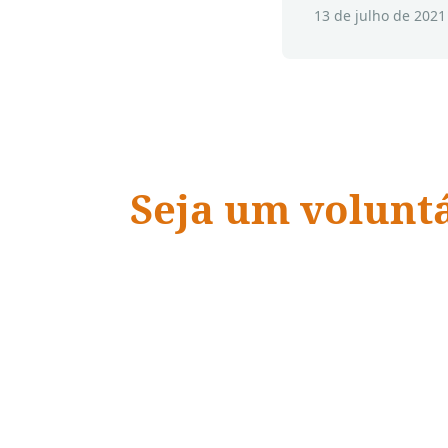
13 de julho de 2021
Seja um volunt
ADRA Brasil
“Quando a ação encontra a
vidas mudam.
”
– Dave Ramsey