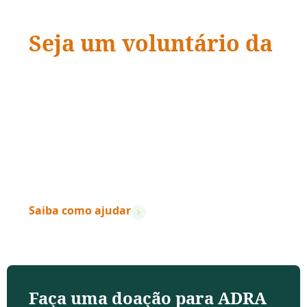
Seja um voluntário da
ADRA Brasil
“Quando a ação encontra a compaixão,
vidas
mudam.
”
– Dave Ramsey
Saiba como ajudar
Faça uma doação para ADRA