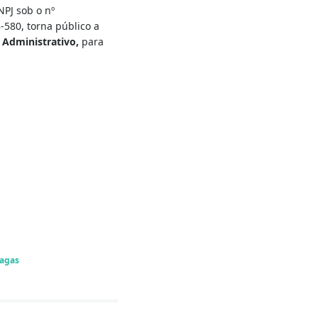
NPJ sob o nº
580, torna público a
 Administrativo,
para
agas