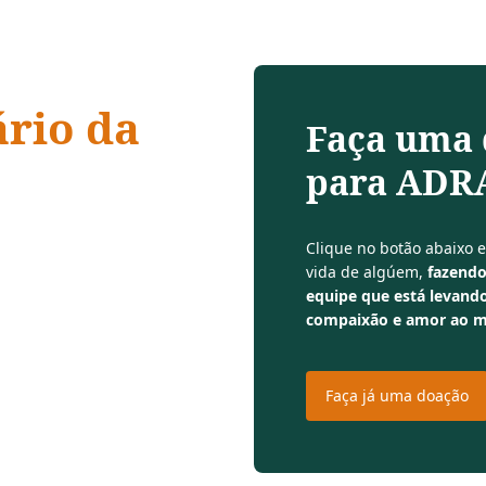
ário da
Faça uma
para ADRA
 compaixão,
Clique no botão abaixo 
vida de algúem,
fazendo
equipe que está levando
compaixão e amor ao 
Faça já uma doação