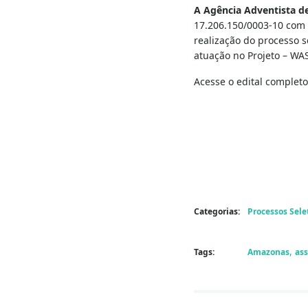
A Agência Adventista d
17.206.150/0003-10 com 
realização do processo 
atuação no Projeto – W
Acesse o edital completo
Categorias:
Processos Sele
,
Tags:
Amazonas
ass