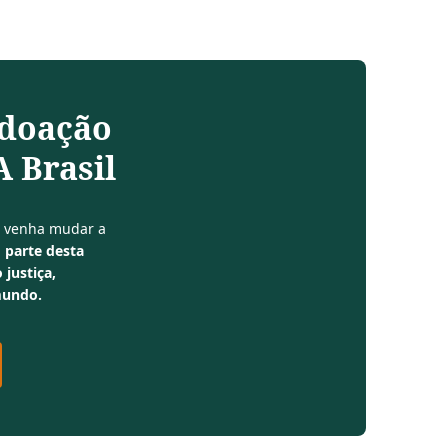
 doação
 Brasil
e venha mudar a
 parte desta
 justiça,
mundo.