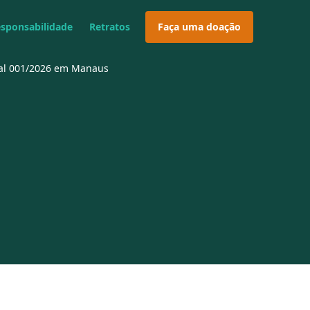
esponsabilidade
Retratos
Faça uma doação
ital 001/2026 em Manaus