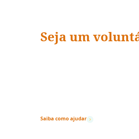
Seja um volunt
ADRA Brasil
“Quando a ação encontra a
vidas mudam.
”
– Dave Ramsey
Saiba como ajudar