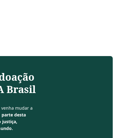
 doação
 Brasil
e venha mudar a
 parte desta
 justiça,
mundo.