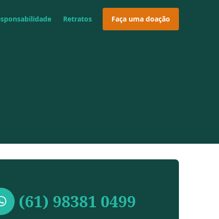
esponsabilidade
Retratos
Faça uma doação
(61) 98381 0499