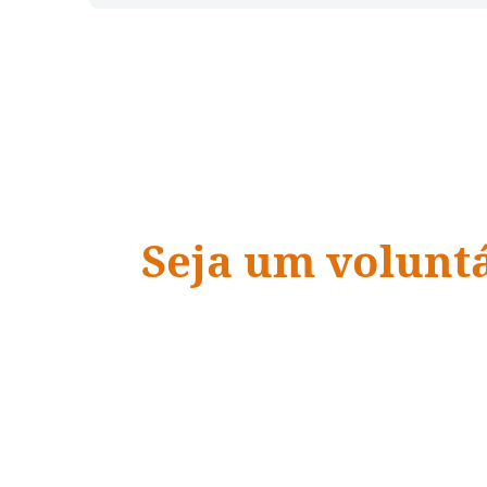
Seja um volunt
ADRA Brasil
“Quando a ação encontra a
vidas mudam.
”
– Dave Ramsey