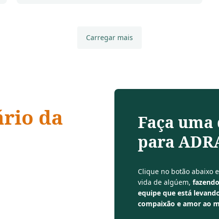
Carregar mais
ário da
Faça uma
para ADRA
 compaixão,
Clique no botão abaixo 
vida de algúem,
fazendo
equipe que está levando
compaixão e amor ao 