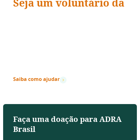
Seja um voluntário da
ADRA Brasil
“Quando a ação encontra a compaixão,
vidas
mudam.
”
– Dave Ramsey
Saiba como ajudar
Faça uma doação para ADRA
Brasil