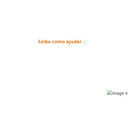
vidas mudam.
”
– Dave Ramsey
Saiba como ajudar