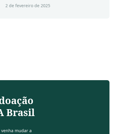
2 de fevereiro de 2025
 doação
 Brasil
e venha mudar a