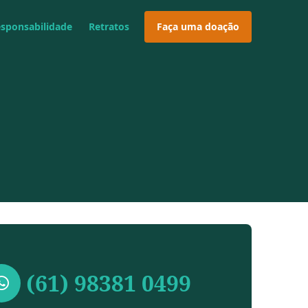
esponsabilidade
Retratos
Faça uma doação
(61) 98381 0499