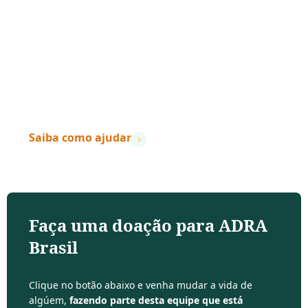
“Quando a ação encontra a compaixão,
vidas
mudam.
”
– Dave Ramsey
Saiba como ajudar
Faça uma doação para ADRA
Brasil
Clique no botão abaixo e venha mudar a vida de
algúem,
fazendo parte desta equipe que está