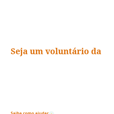
Seja um voluntário da
ADRA Brasil
“Quando a ação encontra a compaixão,
vidas
mudam.
”
– Dave Ramsey
Saiba como ajudar