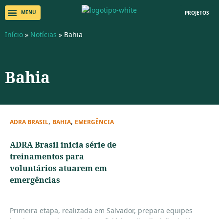
PROJETOS
Início
»
Notícias
»
Bahia
Bahia
,
,
ADRA BRASIL
BAHIA
EMERGÊNCIA
ADRA Brasil inicia série de
treinamentos para
voluntários atuarem em
emergências
Primeira etapa, realizada em Salvador, prepara equipes