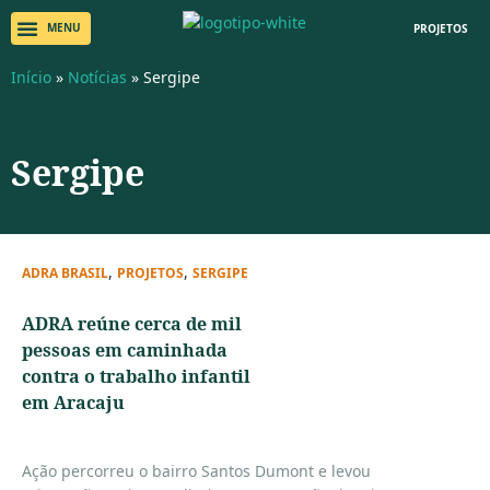
PROJETOS
Início
»
Notícias
»
Sergipe
Sergipe
,
,
ADRA BRASIL
PROJETOS
SERGIPE
ADRA reúne cerca de mil
pessoas em caminhada
contra o trabalho infantil
em Aracaju
Ação percorreu o bairro Santos Dumont e levou