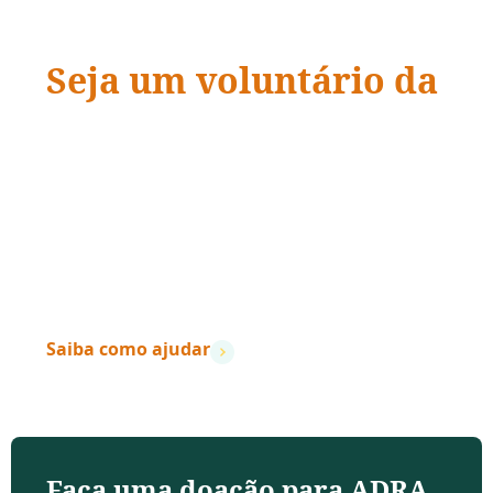
Seja um voluntário da
ADRA Brasil
“Quando a ação encontra a compaixão,
vidas
mudam.
”
– Dave Ramsey
Saiba como ajudar
Faça uma doação para ADRA