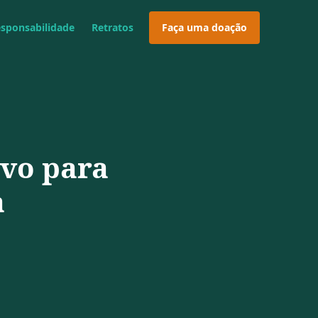
esponsabilidade
Retratos
Faça uma doação
vo para
a