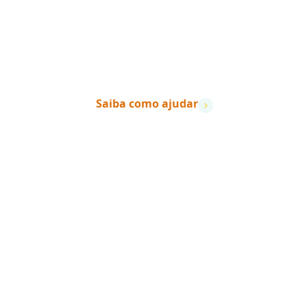
“Quando a ação encontra a
vidas mudam.
”
– Dave Ramsey
Saiba como ajudar