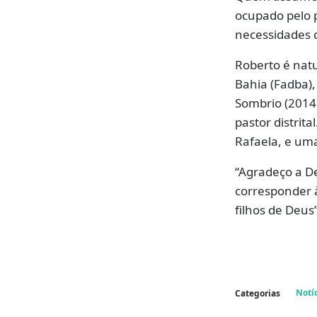
ocupado pelo 
necessidades 
Roberto é natu
Bahia (Fadba),
Sombrio (2014
pastor distrit
Rafaela, e uma
“Agradeço a De
corresponder à
filhos de Deus”
Notí
Categorias