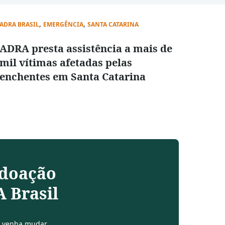
,
,
ADRA BRASIL
EMERGÊNCIA
SANTA CATARINA
ADRA presta assistência a mais de
mil vítimas afetadas pelas
enchentes em Santa Catarina
 doação
 Brasil
 e venha mudar