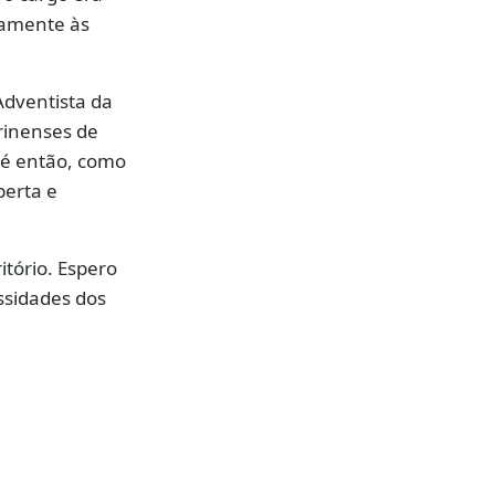
vamente às
Adventista da
rinenses de
té então, como
berta e
itório. Espero
ssidades dos