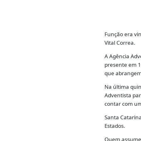
Função era vi
Vital Correa.
A Agência Adve
presente em 12
que abrangem 
Na última quin
Adventista par
contar com um 
Santa Catarin
Estados.
Quem assume o 