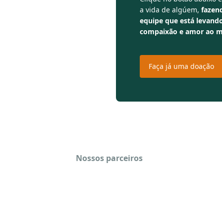
 compaixão,
a vida de algúem,
fazen
equipe que está levando
compaixão e amor ao 
Faça já uma doação
Nossos parceiros