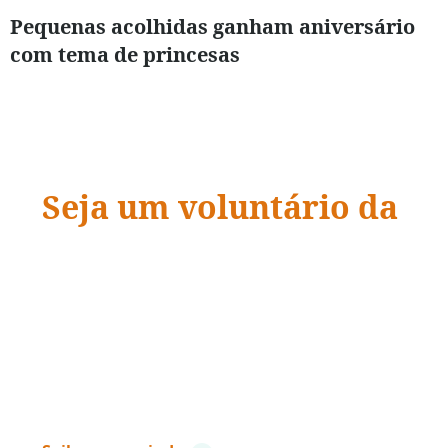
Pequenas acolhidas ganham aniversário
com tema de princesas
Seja um voluntário da
ADRA Brasil
“Quando a ação encontra a compaixão,
vidas
mudam.
”
– Dave Ramsey