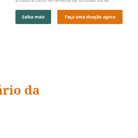
a cultura como ferramenta de inclusão social.
Presente em mais de 12 núcleos em todo Ceará.
Saiba mais
Faça uma doação agora
ário da
 compaixão,