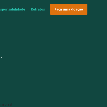
esponsabilidade
Retratos
Faça uma doação
er