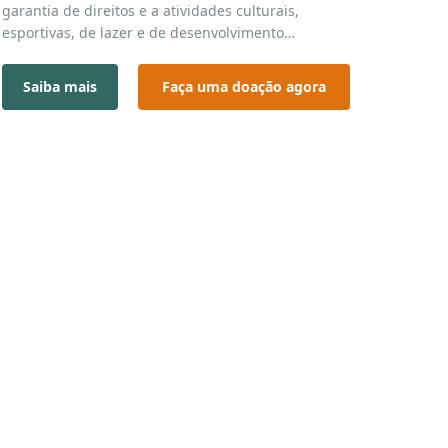
garantia de direitos e a atividades culturais,
esportivas, de lazer e de desenvolvimento
ocupacional — sempre levando em conta as
vivências, os interesses e as possibilidades de cada
Saiba mais
Faça uma doação agora
pessoa atendida.