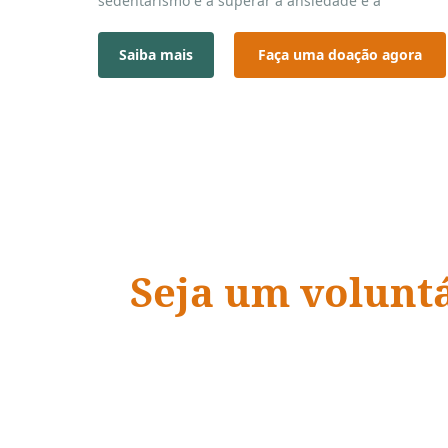
sedentarismo e a superar a ansiedade e a
depressão.
Equipe ADRA Runners – Ceará.
Saiba mais
Faça uma doação agora
Seja um volunt
ADRA Brasil
“Quando a ação encontra a
vidas mudam.
”