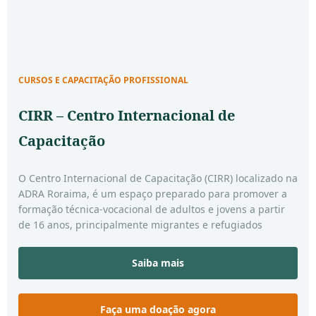
CURSOS E CAPACITAÇÃO PROFISSIONAL
CIRR – Centro Internacional de
Capacitação
O Centro Internacional de Capacitação (CIRR) localizado na
ADRA Roraima, é um espaço preparado para promover a
formação técnica-vocacional de adultos e jovens a partir
de 16 anos, principalmente migrantes e refugiados
venezuelanos.
Atualmente o principal projeto em desenvolvimento no
Saiba mais
CIRR é o “
Ven, Tú Puedes!
“, financiado pela
Visão Mundial
e implementado pela ADRA Roraima, que tem por
finalidade contribuir com a integração econômica de
Faça uma doação agora