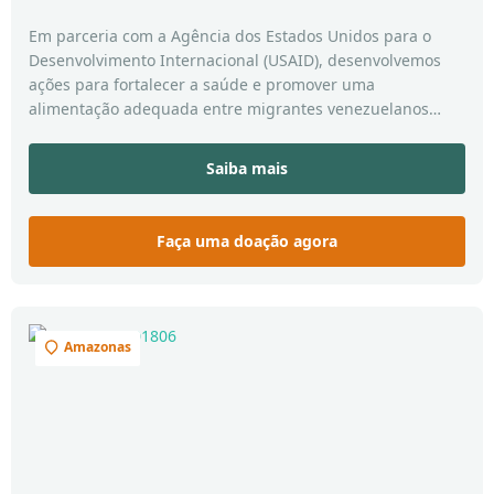
Em parceria com a Agência dos Estados Unidos para o
Desenvolvimento Internacional (USAID), desenvolvemos
ações para fortalecer a saúde e promover uma
alimentação adequada entre migrantes venezuelanos
recém-chegados ao Brasil, e que moram nas cidades de
Manaus no Amazonas e Boa Vista em Roraima.
Saiba mais
Faça uma doação agora
Amazonas