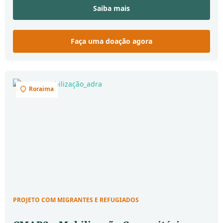
mercado de trabalho no Distrito Federal e entorno.
Saiba mais
Pessoas atendidas:
800 migrantes venezuelanos.
Faça uma doação agora
Roraima
PROJETO COM MIGRANTES E REFUGIADOS