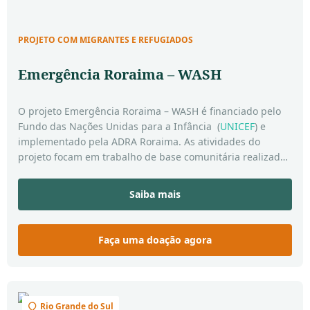
PROJETO COM MIGRANTES E REFUGIADOS
Emergência Roraima – WASH
O projeto Emergência Roraima – WASH é financiado pelo
Fundo das Nações Unidas para a Infância (
UNICEF
) e
implementado pela ADRA Roraima. As atividades do
projeto focam em trabalho de base comunitária realizado
nos Abrigos Oficiais da Operação Acolhida, Ocupações
Espontâneas e PRA (Rodoviária de Boa Vista) pelos
Saiba mais
Monitores de WASH, para fortalecer as áreas de água,
saneamento e higiene em locais suscetíveis à poucas
condições sanitárias.
Faça uma doação agora
Rio Grande do Sul