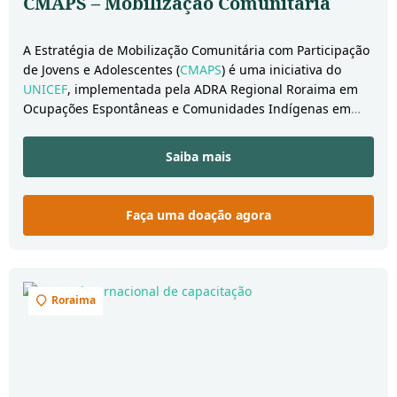
CMAPS – Mobilização Comunitária
A Estratégia de Mobilização Comunitária com Participação
de Jovens e Adolescentes (
CMAPS
) é uma iniciativa do
UNICEF
, implementada pela ADRA Regional Roraima em
Ocupações Espontâneas e Comunidades Indígenas em
Boa Vista e Pacaraima. Esta estratégia é uma iniciativa
conjunta
de
monitoramento e comunicação para mudança
Saiba mais
social e de comportamento, a partir do envolvimento de
jovens na criação e desenvolvimento de soluções
inovadoras para os desafios que suas comunidades
Faça uma doação agora
enfrentam. Trabalhamos com Jovens migrantes e
refugiados venezuelanos entre 18 e 24 anos.
Roraima