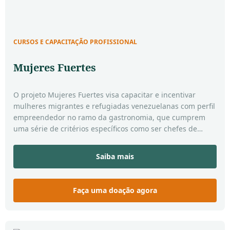
CURSOS E CAPACITAÇÃO PROFISSIONAL
Mujeres Fuertes
O projeto Mujeres Fuertes visa capacitar e incentivar
mulheres migrantes e refugiadas venezuelanas com perfil
empreendedor no ramo da gastronomia, que cumprem
uma série de critérios específicos como ser chefes de
família, mães solteiras e com experiência prévia na área
proposta pelo projeto. Dessa forma, o Projeto Mujeres
Saiba mais
Fuertes pretende contribuir com a garantia de renda e
autonomia financeira das mulheres beneficiadas.
Faça uma doação agora