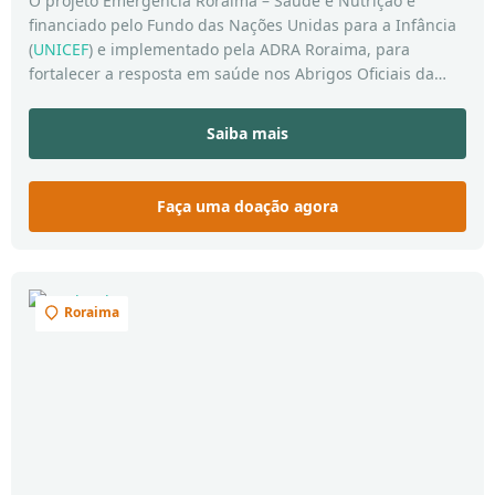
O projeto Emergência Roraima – Saúde e Nutrição é
financiado pelo Fundo das Nações Unidas para a Infância
(
UNICEF
) e implementado pela ADRA Roraima, para
fortalecer a resposta em saúde nos Abrigos Oficiais da
Operação Acolhida, Ocupações Espontâneas, e
complementar os atendimentos oferecidos pelas Unidades
Saiba mais
Básicas de Saúde do SUS.
Faça uma doação agora
Roraima