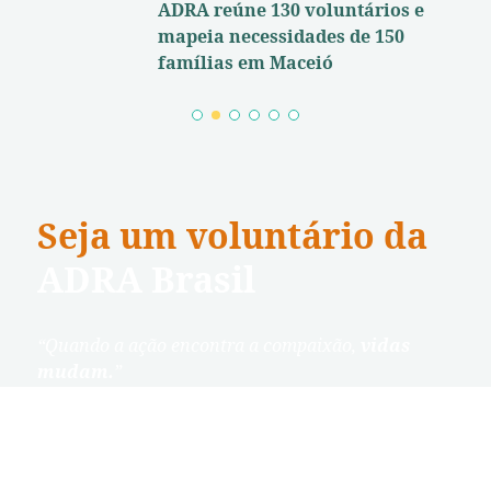
ADRA reúne 130 voluntários e
mapeia necessidades de 150
famílias em Maceió
1
2
3
4
5
6
Seja um voluntário da
ADRA Brasil
“Quando a ação encontra a compaixão,
vidas
mudam.
”
– Dave Ramsey