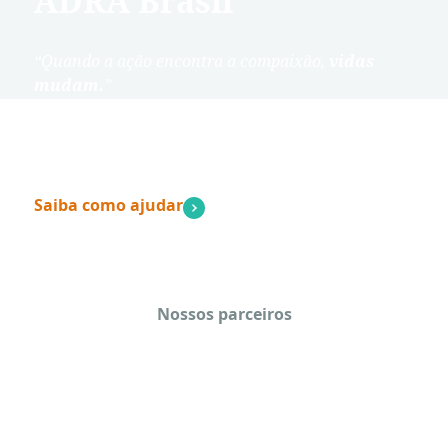
ADRA Brasil
“Quando a ação encontra a compaixão,
vidas
mudam.
”
– Dave Ramsey
Saiba como ajudar
Nossos parceiros