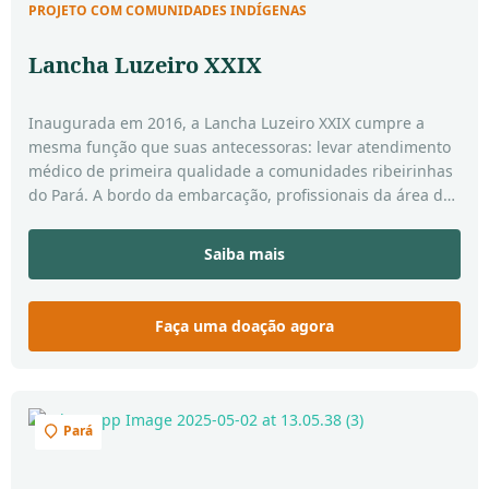
PROJETO COM COMUNIDADES INDÍGENAS
Lancha Luzeiro XXIX
Inaugurada em 2016, a Lancha Luzeiro XXIX cumpre a
mesma função que suas antecessoras: levar atendimento
médico de primeira qualidade a comunidades ribeirinhas
do Pará. A bordo da embarcação, profissionais da área da
saúde e voluntários levam atendimentos médicos, apoio
espiritual e esperança a quem vive em locais de difícil
Saiba mais
acesso. Um retrato emocionante de serviço, dedicação e
amor ao próximo.
Faça uma doação agora
Pará