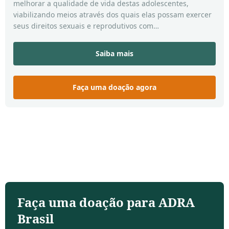
melhorar a qualidade de vida destas adolescentes,
viabilizando meios através dos quais elas possam exercer
seus direitos sexuais e reprodutivos com
responsabilidade, dando atenção à prevenção das
Doenças Sexualmente Transmissíveis, a gravidez precoce
Saiba mais
e o apoio nos casos de gravidez quando esta já esta
consumada.
Faça uma doação agora
Faça uma doação para ADRA
Brasil