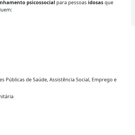
anhamento psicossocial
para pessoas
idosas
que
cluem:
s Públicas de Saúde, Assistência Social, Emprego e
nitária