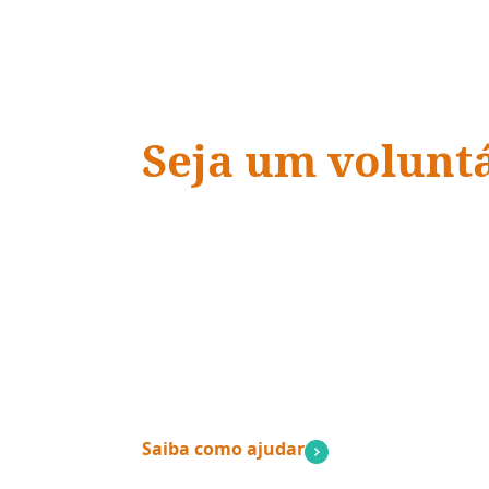
Seja um volunt
ADRA Brasil
“Quando a ação encontra a
vidas mudam.
”
– Dave Ramsey
Saiba como ajudar