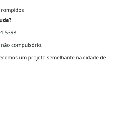
u rompidos
juda?
01-5398.
, não compulsório.
recemos um projeto semelhante na cidade de