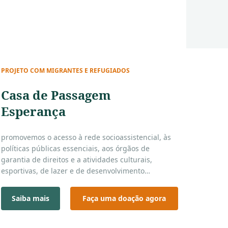
PROJETO COM MIGRANTES E REFUGIADOS
Casa de Passagem
Esperança
promovemos o acesso à rede socioassistencial, às
políticas públicas essenciais, aos órgãos de
garantia de direitos e a atividades culturais,
esportivas, de lazer e de desenvolvimento
ocupacional — sempre levando em conta as
vivências, os interesses e as possibilidades de cada
Saiba mais
Faça uma doação agora
pessoa atendida.