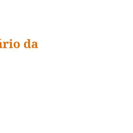
ário da
 compaixão,