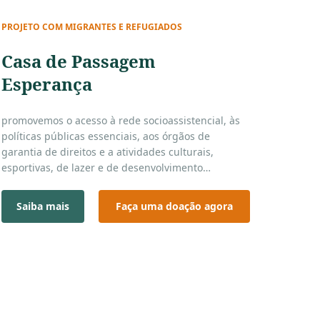
PROJETO COM MIGRANTES E REFUGIADOS
Casa de Passagem
Esperança
promovemos o acesso à rede socioassistencial, às
políticas públicas essenciais, aos órgãos de
garantia de direitos e a atividades culturais,
esportivas, de lazer e de desenvolvimento
ocupacional — sempre levando em conta as
vivências, os interesses e as possibilidades de cada
Saiba mais
Faça uma doação agora
pessoa atendida.