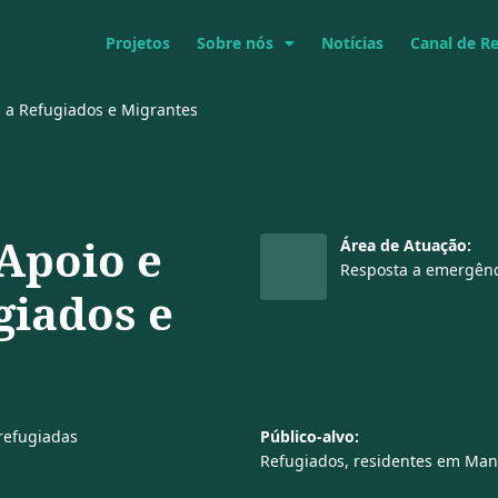
Projetos
Sobre nós
Notícias
Canal de R
a a Refugiados e Migrantes
Apoio e
Área de Atuação:
Resposta a emergênc
giados e
refugiadas
Público-alvo:
Refugiados, residentes em Man