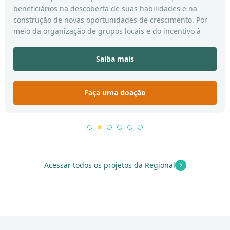
beneficiários na descoberta de suas habilidades e na
construção de novas oportunidades de crescimento. Por
meio da organização de grupos locais e do incentivo à
participação ativa das comunidades, criamos ambientes
onde o desenvolvimento social e econômico floresce de
Saiba mais
forma sustentável.
Aqui, cada história importa.
Cada habilidade descoberta vira ponte.
Faça uma doação
Cada oportunidade gera movimento.
📌 Doe via PIX:
CNPJ: 17.206.150/0002-30
1
2
3
4
5
6
Obrigado por caminhar conosco! 💛✨
Acessar todos os projetos da Regional