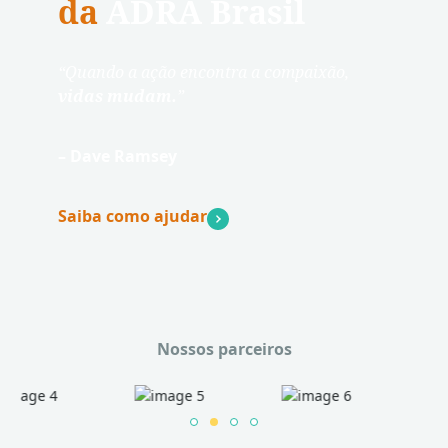
da
ADRA Brasil
“Quando a ação encontra a compaixão,
vidas mudam.
”
– Dave Ramsey
Saiba como ajudar
Nossos parceiros